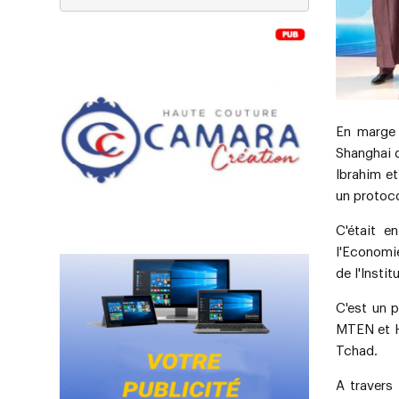
En marge
Shanghai d
Ibrahim et
un protoc
C'était e
l'Economi
de l'Inst
C'est un p
MTEN
et 
Tchad.
A travers