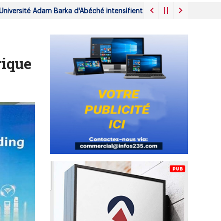
rsité Adam Barka d'Abéché intensifient leur mobilisation face à la d
rique