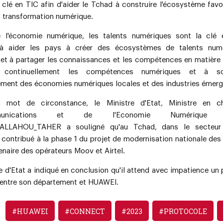
 clé en TIC afin d'aider le Tchad à construire l'écosystème fav
a transformation numérique.
e l'économie numérique, les talents numériques sont la clé
 à aider les pays à créer des écosystèmes de talents numé
r et à partager les connaissances et les compétences en matière 
r continuellement les compétences numériques et à so
ment des économies numériques locales et des industries émerg
 mot de circonstance, le Ministre d'Etat, Ministre en c
mmunications et de l'Economie Numérique M
_ALLAHOU_TAHER
a souligné qu'au Tchad, dans le secteur
contribué à la phase 1 du projet de modernisation nationale des 
enaire des opérateurs Moov et Airtel.
e d'Etat a indiqué en conclusion qu'il attend avec impatience un 
 entre son département et HUAWEI.
#HUAWEI
#CONNECT
#2023
#PROTOCOLE