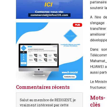
partenaire
soutenir l
A l'ère d
s'engage
transfére
améliore
développe
Dans son
Téléco
Mahamat
HUAWEI a 
aussi part
Le Ministr
Commentaires récents
fructueux
Mots-
Salut au membre de REDIGEST, je
clés
vraiment intéressé par cette