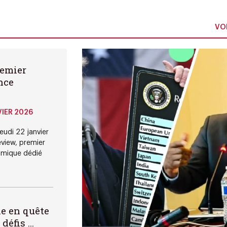
VOI
remier
nce
IER 2026
eudi 22 janvier
view, premier
omique dédié
ne en quête
éfis ...