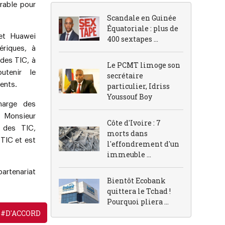
orable pour
Scandale en Guinée
Équatoriale : plus de
 et Huawei
400 sextapes ...
riques, à
des TIC, à
Le PCMT limoge son
utenir le
secrétaire
ents.
particulier, Idriss
Youssouf Boy
harge des
onsieur
Côte d'Ivoire : 7
 des TIC,
morts dans
TIC et est
l'effondrement d'un
immeuble ...
partenariat
Bientôt Ecobank
quittera le Tchad !
Pourquoi pliera ...
#D'ACCORD