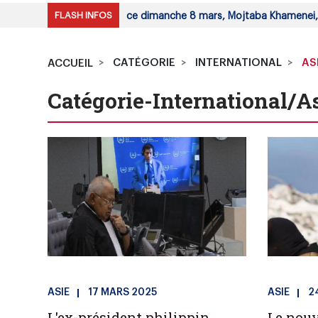
FLASH INFOS
 des experts a désigné, ce dimanche 8 mars, Mojtaba Khamenei, c
CATÉGORIE
INTERNATIONAL
AS
ACCUEIL
Catégorie-International/A
ASIE
17 MARS 2025
ASIE
2
L'ex-président philippin
Le nou