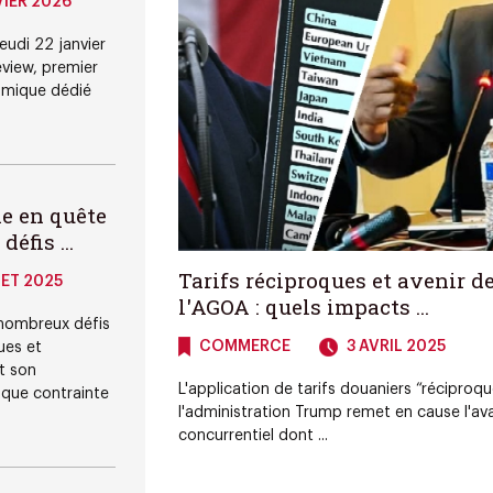
IER 2026
eudi 22 janvier
view, premier
omique dédié
ne en quête
éfis ...
Tarifs réciproques et avenir d
LET 2025
l'AGOA : quels impacts ...
 nombreux défis
COMMERCE
3 AVRIL 2025
ues et
t son
L'application de tarifs douaniers “réciproqu
que contrainte
l'administration Trump remet en cause l'a
concurrentiel dont ...