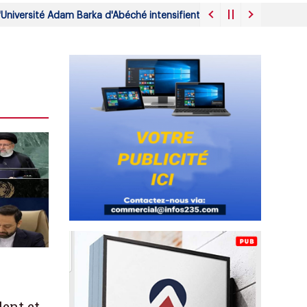
ersité Adam Barka d'Abéché intensifient leur mobilisation face à la 
dent et