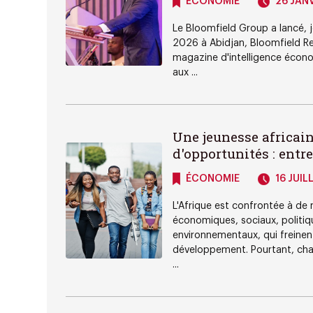
ÉCONOMIE
26 JANV
Le Bloomfield Group a lancé, j
2026 à Abidjan, Bloomfield Re
magazine d'intelligence écon
aux ...
Une jeunesse africai
d'opportunités : entre d
ÉCONOMIE
16 JUIL
L'Afrique est confrontée à de
économiques, sociaux, politiq
environnementaux, qui freinen
développement. Pourtant, cha
...