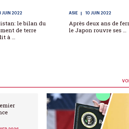
3 JUIN 2022
ASIE
10 JUIN 2022
stan: le bilan du
Après deux ans de fer
ment de terre
le Japon rouvre ses ...
t à ...
VOI
remier
nce