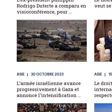
Rodrigo Duterte a comparu en
veut se 
visioconférence, pour ...
ASIE
30 OCTOBRE 2023
ASIE
1
L'armée israélienne avance
Le droi
progressivement à Gaza et
interna
annonce l'intensification ...
respecté