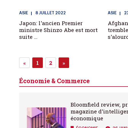
ASIE
8 JUILLET 2022
ASIE
2
Japon: l'ancien Premier
Afghani
ministre Shinzo Abe est mort
tremble
suite ...
s'alourdi
«
1
2
»
Next
Next
Économie & Commerce
Bloomfield review, p
magazine d'intellige
économique