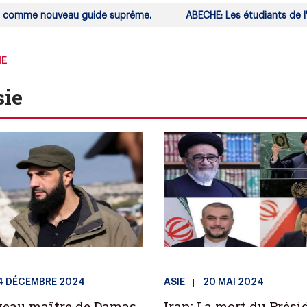
omme nouveau guide suprême.
ABECHE: Les étudiants de l'Univ
IE
sie
4 DÉCEMBRE 2024
ASIE
20 MAI 2024
veau maître de Damas
Iran: La mort du Prési