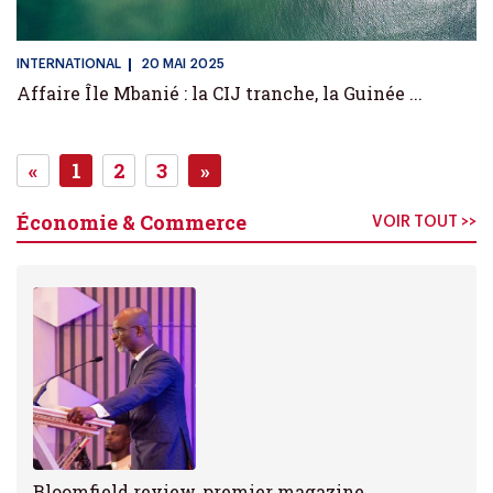
INTERNATIONAL
20 MAI 2025
Affaire Île Mbanié : la CIJ tranche, la Guinée ...
«
1
2
3
»
Next
Next
Économie & Commerce
VOIR TOUT >>
Bloomfield review, premier magazine