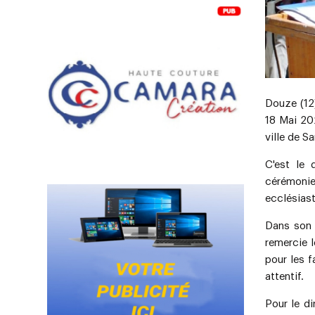
Douze (12)
18 Mai 202
ville de Sa
C'est le 
cérémoni
ecclésiast
Dans son 
remercie 
pour les f
attentif.
Pour le d