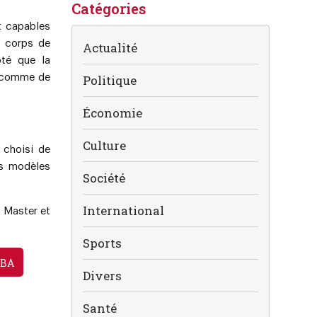
Catégories
t capables
u corps de
Actualité
oté que la
r comme de
Politique
Économie
Culture
 choisi de
es modèles
Société
International
e Master et
Sports
MBA
Divers
Santé