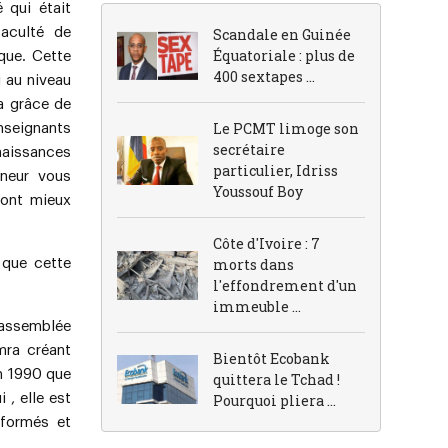
é qui était
faculté de
Scandale en Guinée
Équatoriale : plus de
que. Cette
400 sextapes ...
 au niveau
la grâce de
Le PCMT limoge son
enseignants
secrétaire
naissances
particulier, Idriss
gneur vous
Youssouf Boy
rront mieux
Côte d'Ivoire : 7
morts dans
 que cette
l'effondrement d'un
immeuble ...
 assemblée
mra créant
Bientôt Ecobank
en 1990 que
quittera le Tchad !
 , elle est
Pourquoi pliera ...
 formés et