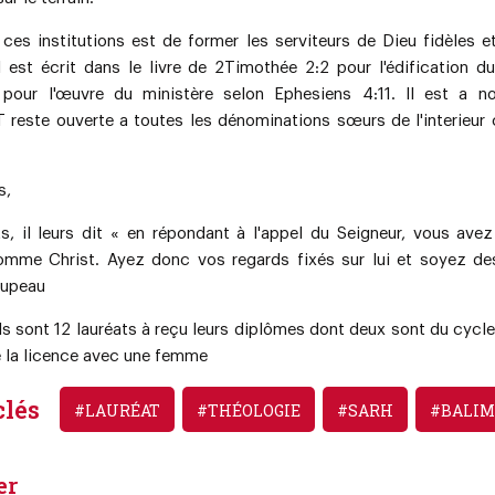
 ces institutions est de former les serviteurs de Dieu fidèles e
il est écrit dans le livre de 2Timothée 2:2 pour l'édification d
 pour l'œuvre du ministère selon Ephesiens 4:11. Il est a n
reste ouverte a toutes les dénominations sœurs de l'interieu
s,
ts, il leurs dit « en répondant à l'appel du Seigneur, vous avez
comme Christ. Ayez donc vos regards fixés sur lui et soyez d
roupeau
'ils sont 12 lauréats à reçu leurs diplômes dont deux sont du cycl
e la licence avec une femme
clés
#LAURÉAT
#THÉOLOGIE
#SARH
#BALI
er