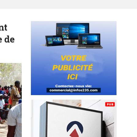
nt
e de