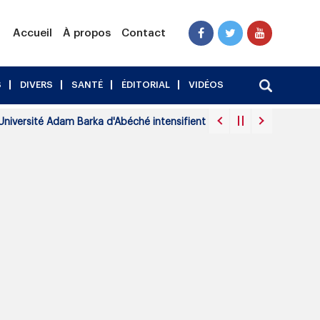
Accueil
À propos
Contact
S
DIVERS
SANTÉ
ÉDITORIAL
VIDÉOS
ersité Adam Barka d'Abéché intensifient leur mobilisation face à la