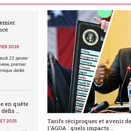
remier
nce
IER 2026
eudi 22 janvier
view, premier
omique dédié
ne en quête
éfis ...
Tarifs réciproques et avenir d
LET 2025
l'AGOA : quels impacts ...