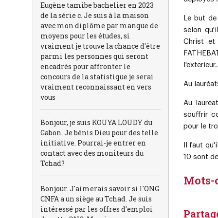
Eugène tamibe bachelier en 2023
de la série c. Je suis à la maison
Le but de
avec mon diplôme par manque de
selon qu'
moyens pour les études, si
Christ et
vraiment je trouve la chance d'être
FATHEBAT 
parmi les personnes qui seront
l'exterieur.
encadrés pour affronter le
concours de la statistique je serai
Au lauréat
vraiment reconnaissant en vers
vous
Au lauréa
souffrir 
Bonjour, je suis KOUYA LOUDY du
pour le t
Gabon. Je bénis Dieu pour des telle
initiative. Pourrai-je entrer en
Il faut qu
contact avec des moniteurs du
10 sont d
Tchad?
Mots-
Bonjour. J'aimerais savoir si l'ONG
CNFA a un siège au Tchad. Je suis
intéressé par les offres d'emploi
Partag