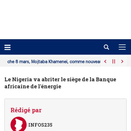
mars, Mojtaba Khamenei, comme nouveau guide suprême.
ABEC
Le Nigeria va abriter le siège de la Banque
africaine de l'énergie
Rédigé par
INFOS235