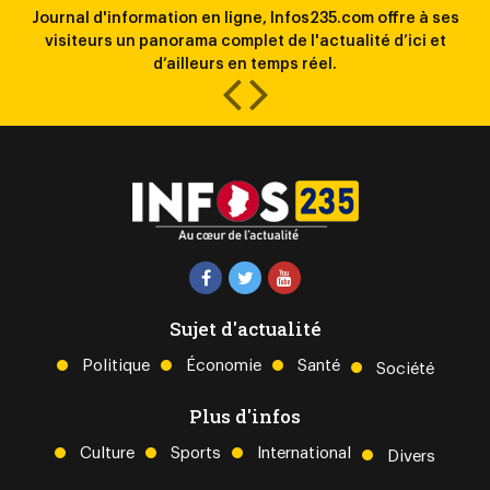
Journal d'information en ligne, Infos235.com offre à ses
la
visiteurs un panorama complet de l'actualité d’ici et
l
d’ailleurs en temps réel.
Sujet d'actualité
Politique
Économie
Santé
Société
Plus d'infos
Culture
Sports
International
Divers