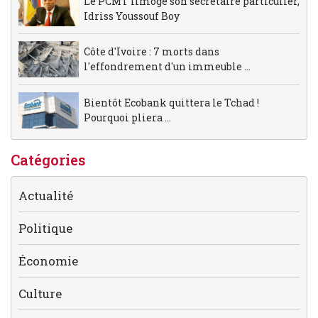
Le PCMT limoge son secrétaire particulier,
Idriss Youssouf Boy
Côte d'Ivoire : 7 morts dans
l'effondrement d'un immeuble ...
Bientôt Ecobank quittera le Tchad !
Pourquoi pliera ...
Catégories
Actualité
Politique
Économie
Culture