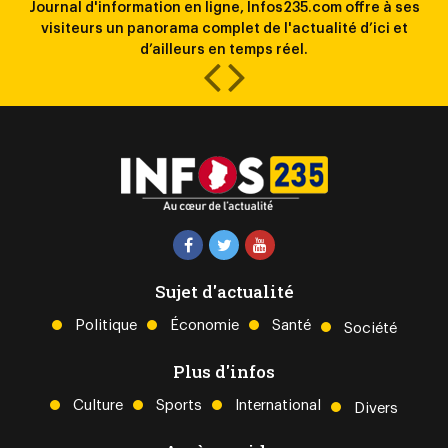
Journal d'information en ligne, Infos235.com offre à ses
la
visiteurs un panorama complet de l'actualité d’ici et
l
d’ailleurs en temps réel.
Sujet d'actualité
Politique
Économie
Santé
Société
Plus d'infos
Culture
Sports
International
Divers