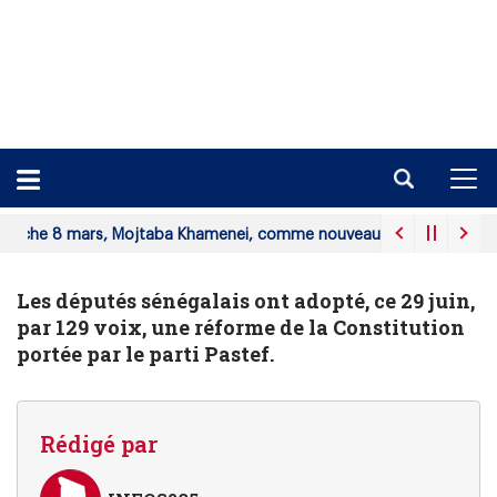
rs, Mojtaba Khamenei, comme nouveau guide suprême.
ABECHE
Les députés sénégalais ont adopté, ce 29 juin,
par 129 voix, une réforme de la Constitution
portée par le parti Pastef.
Rédigé par