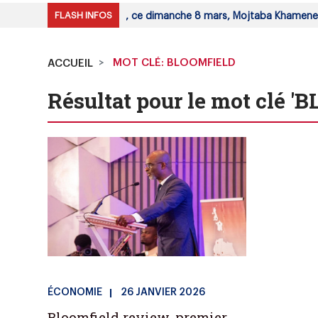
FLASH INFOS
ée des experts a désigné, ce dimanche 8 mars, Mojtaba Khamenei,
MOT CLÉ: BLOOMFIELD
ACCUEIL
Résultat pour le mot clé 
ÉCONOMIE
26 JANVIER 2026
Bloomfield review, premier