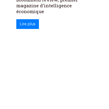
magazine d'intelligence
économique
Lire plus
(current)
«
1
»