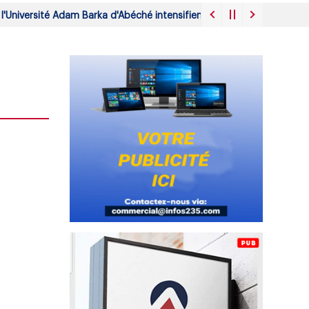
iversité Adam Barka d'Abéché intensifient leur mobilisation face à l