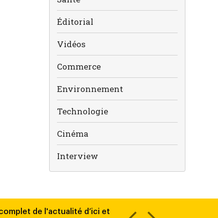
Éditorial
Vidéos
Commerce
Environnement
Technologie
Cinéma
Interview
omplet de l'actualité d’ici et
Découvrez chaque jour tout