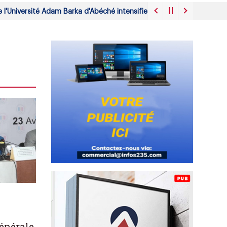
niversité Adam Barka d'Abéché intensifient leur mobilisation face à 
énérale