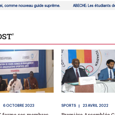
, comme nouveau guide suprême.
ABECHE: Les étudiants de l'U
OST'
6 OCTOBRE 2023
SPORTS
23 AVRIL 2022
T forme ses membres
Première Assemblée G