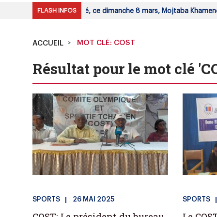
FLASH INFOS
ée des experts a désigné, ce dimanche 8 mars, Mojtaba Khamenei
MOT CLÉ: COST
ACCUEIL
Résultat pour le mot clé 'C
SPORTS
26 MAI 2025
SPORTS
COST: Le président du bureau
Le COS