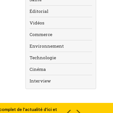
Éditorial
Vidéos
Commerce
Environnement
Technologie
Cinéma
Interview
omplet de l'actualité d’ici et
Découvrez chaque jour tout