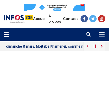
À
Accueil
Contact
propos
 dimanche 8 mars, Mojtaba Khamenei, comme nouveau guide suprême