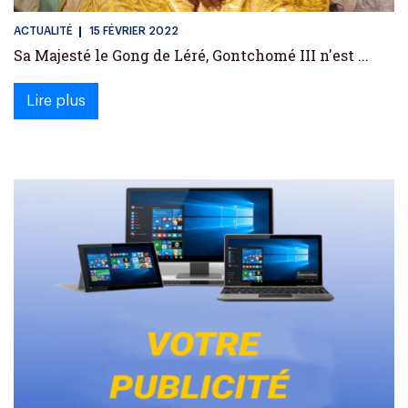
ACTUALITÉ
15 FÉVRIER 2022
Sa Majesté le Gong de Léré, Gontchomé III n'est ...
Lire plus
(current)
«
1
»