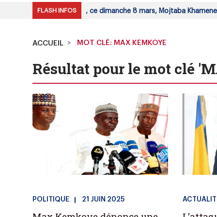
FLASH INFOS
ée des experts a désigné, ce dimanche 8 mars, Mojtaba Khamenei,
reur Général a requis une peine de 25 ans de prison ferme contre l
MOT CLÉ: MAX KEMKOYE
ACCUEIL
Résultat pour le mot clé
POLITIQUE
21 JUIN 2025
ACTUALIT
Max Kemkoye dénonce une
L'attaq