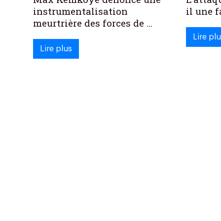
instrumentalisation
il une f
meurtrière des forces de ...
Lire pl
Lire plus
(current)
«
1
»