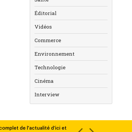
Éditorial
Vidéos
Commerce
Environnement
Technologie
Cinéma
Interview
omplet de l'actualité d’ici et
Découvrez chaque jour tout