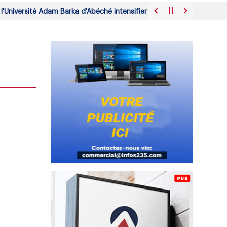
iversité Adam Barka d'Abéché intensifient leur mobilisation face à l
ins de ses co-accusés, ce 08 août 2025.