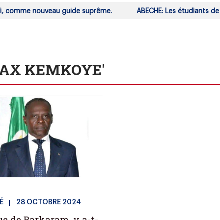
 comme nouveau guide suprême.
ABECHE: Les étudiants de l'Un
e président du parti Les Transformateurs Dr Succès MASRA et certa
 'MAX KEMKOYE'
É
28 OCTOBRE 2024
ue de Barkaram, y a-t-