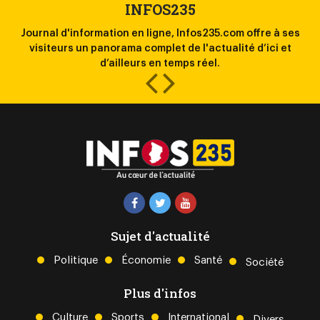
INFOS235
Journal d'information en ligne, Infos235.com offre à ses
la
visiteurs un panorama complet de l'actualité d’ici et
l
d’ailleurs en temps réel.
Sujet d'actualité
Politique
Économie
Santé
Société
Plus d'infos
Culture
Sports
International
Divers