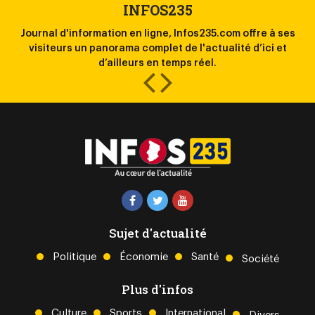
INFOS235
Journal d'information en ligne, Infos235.com offre à ses
la
visiteurs un panorama complet de l'actualité d’ici et
l
d’ailleurs en temps réel.
Sujet d'actualité
Politique
Économie
Santé
Société
Plus d'infos
Culture
Sports
International