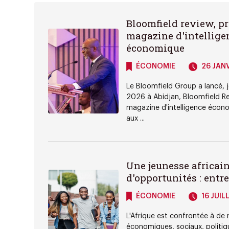
Bloomfield review, p
magazine d'intellige
économique
ÉCONOMIE
26 JANV
Le Bloomfield Group a lancé, j
2026 à Abidjan, Bloomfield Re
magazine d'intelligence écon
aux ...
Une jeunesse africai
d'opportunités : entre d
ÉCONOMIE
16 JUIL
L'Afrique est confrontée à de
économiques, sociaux, politiq