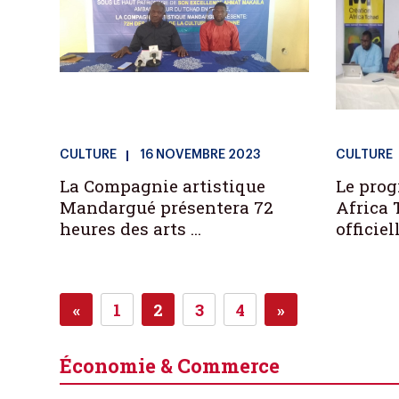
CULTURE
16 NOVEMBRE 2023
CULTURE
La Compagnie artistique
Le pro
Mandargué présentera 72
Africa 
heures des arts ...
officiel
«
1
2
3
4
»
Next
Next
Économie & Commerce