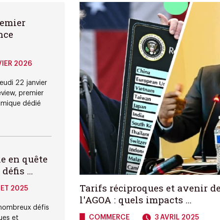
remier
nce
IER 2026
eudi 22 janvier
view, premier
omique dédié
ne en quête
éfis ...
Tarifs réciproques et avenir d
LET 2025
l'AGOA : quels impacts ...
 nombreux défis
COMMERCE
3 AVRIL 2025
ues et