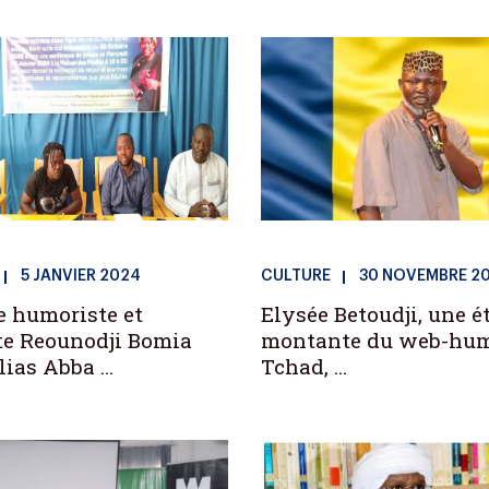
5 JANVIER 2024
CULTURE
30 NOVEMBRE 2
te humoriste et
Elysée Betoudji, une é
te Reounodji Bomia
montante du web-hum
ias Abba ...
Tchad, ...