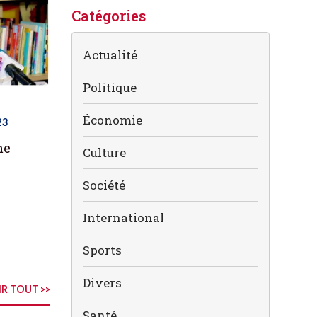
Catégories
Actualité
Politique
Économie
23
me
Culture
Société
International
Sports
Divers
R TOUT >>
Santé