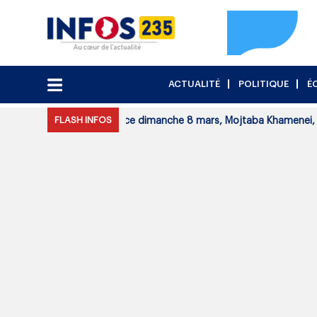
ACTUALITÉ
POLITIQUE
É
FLASH INFOS
es experts a désigné, ce dimanche 8 mars, Mojtaba Khamenei, com