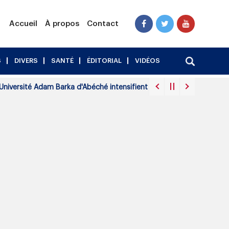
Accueil
À propos
Contact
S
DIVERS
SANTÉ
ÉDITORIAL
VIDÉOS
sité Adam Barka d'Abéché intensifient leur mobilisation face à la dé